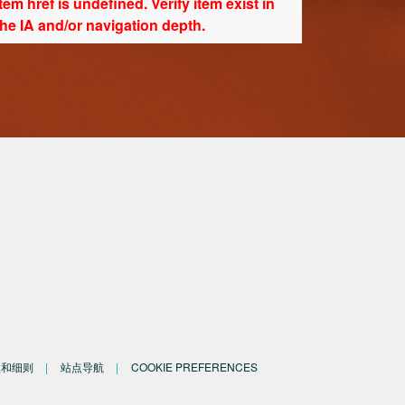
Item href is undefined. Verify item exist in
the IA and/or navigation depth.
ion depth.
款和细则
站点导航
COOKIE PREFERENCES