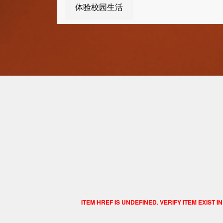
体验校园生活
Item
ITEM HREF IS UNDEFINED. VERIFY ITEM EXIST I