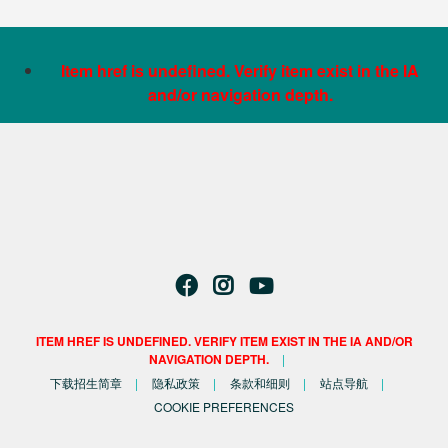
Item href is undefined. Verify item exist in the IA
and/or navigation depth.
ITEM HREF IS UNDEFINED. VERIFY ITEM EXIST IN THE IA AND/OR
NAVIGATION DEPTH.
下载招生简章
隐私政策
条款和细则
站点导航
COOKIE PREFERENCES